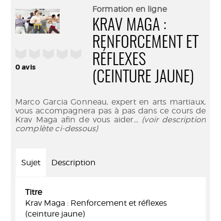
(Nouve
par
Formation en ligne
fenêtr
mail
KRAV MAGA :
RENFORCEMENT ET
/5
RÉFLEXES
0
avis
(CEINTURE JAUNE)
Marco Garcia Gonneau, expert en arts martiaux,
vous accompagnera pas à pas dans ce cours de
Krav Maga afin de vous aider
... (voir description
complète ci-dessous)
Sujet
Description
Titre
Krav Maga : Renforcement et réflexes
(ceinture jaune)