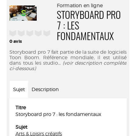
(Nouve
par
Formation en ligne
fenêtr
mail
STORYBOARD PRO
7 : LES
/5
FONDAMENTAUX
0
avis
Storyboard pro 7 fait partie de la suite de logiciels
Toon Boom. Référence mondiale, il est utilisé
dans tous les studio
... (voir description complète
ci-dessous)
Sujet
Description
Titre
Storyboard pro 7 : les fondamentaux
Sujet
Arts & Loisirs créatifs