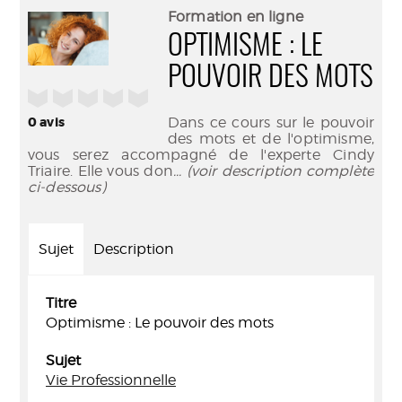
(Nouve
par
Formation en ligne
fenêtr
mail
OPTIMISME : LE
POUVOIR DES MOTS
/5
0
avis
Dans ce cours sur le pouvoir
des mots et de l'optimisme,
vous serez accompagné de l'experte Cindy
Triaire. Elle vous don
... (voir description complète
ci-dessous)
Sujet
Description
Titre
Optimisme : Le pouvoir des mots
Sujet
Vie Professionnelle