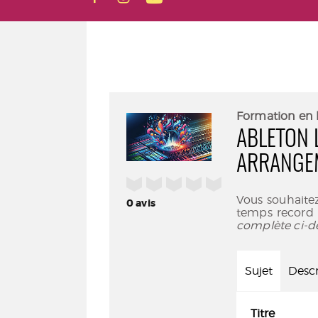
Formation en 
ABLETON L
ARRANGE
/5
Vous souhaitez
0
avis
temps record ?
complète ci-d
Sujet
Descr
Titre