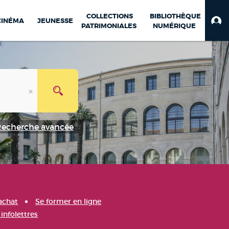
COLLECTIONS
BIBLIOTHÈQUE
CINÉMA
JEUNESSE
PATRIMONIALES
NUMÉRIQUE
Recherche avancée
achat
Se former en ligne
infolettres