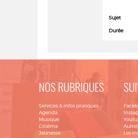
Sujet
Durée
NOS RUBRIQUES
SUI
Services & infos pratiques
Face
Agenda
Insta
Musique
Youtu
Cinéma
Autres
Jeunesse
Les in