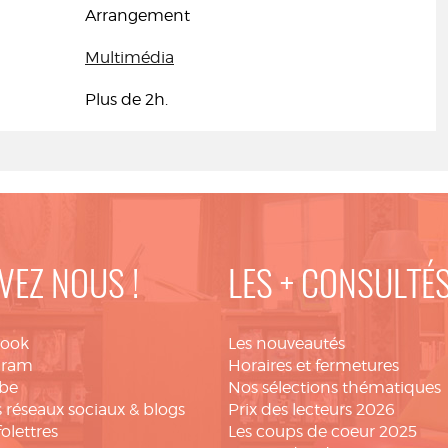
Arrangement
Multimédia
Plus de 2h.
VEZ NOUS !
LES + CONSULTÉ
book
Les nouveautés
gram
Horaires et fermetures
be
Nos sélections thématiques
 réseaux sociaux & blogs
Prix des lecteurs 2026
folettres
Les coups de coeur 2025