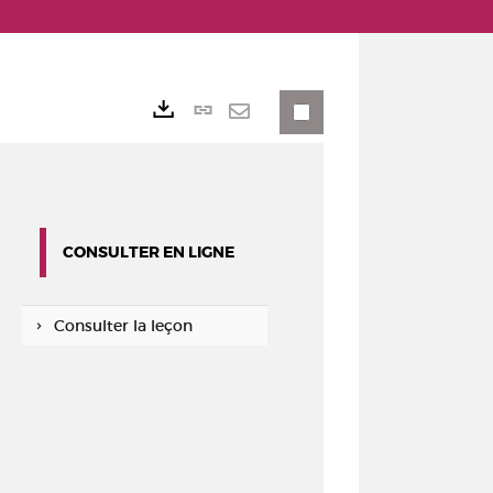
Lien
Exports
permanent
Envoyer
(Nouvelle
par
fenêtre)
mail
CONSULTER EN LIGNE
Consulter la leçon