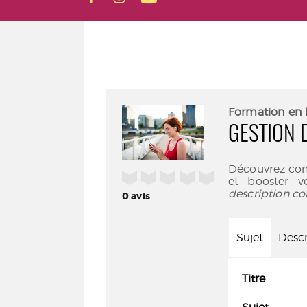
Formation en 
GESTION 
Découvrez com
/5
et booster v
description co
0
avis
Sujet
Descr
Titre