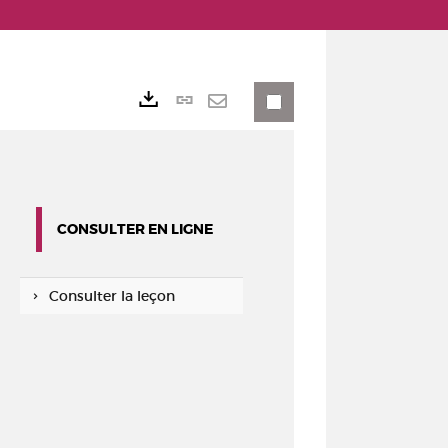
Lien
Exports
permanent
Envoyer
(Nouvelle
par
fenêtre)
mail
CONSULTER EN LIGNE
Consulter la leçon