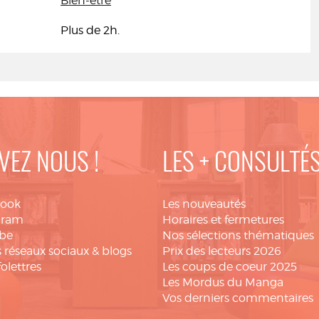
Bien-être
Plus de 2h.
VEZ NOUS !
LES + CONSULTÉ
book
Les nouveautés
gram
Horaires et fermetures
be
Nos sélections thématiques
 réseaux sociaux & blogs
Prix des lecteurs 2026
folettres
Les coups de coeur 2025
Les Mordus du Manga
Vos derniers commentaires