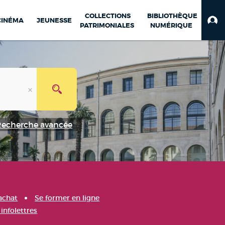
COLLECTIONS
BIBLIOTHÈQUE
CINÉMA
JEUNESSE
PATRIMONIALES
NUMÉRIQUE
Recherche avancée
achat
Se former en ligne
infolettres