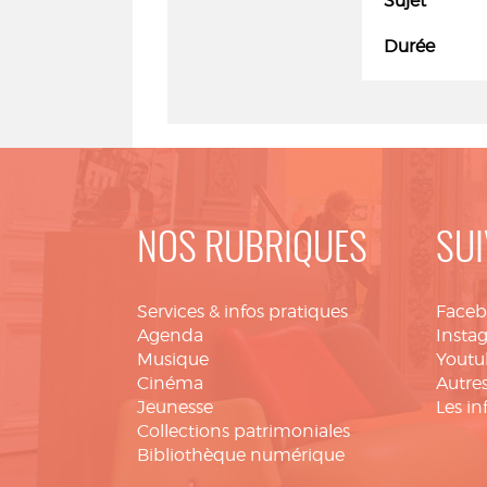
Sujet
Durée
NOS RUBRIQUES
SUI
Services & infos pratiques
Face
Agenda
Insta
Musique
Youtu
Cinéma
Autres
Jeunesse
Les in
Collections patrimoniales
Bibliothèque numérique