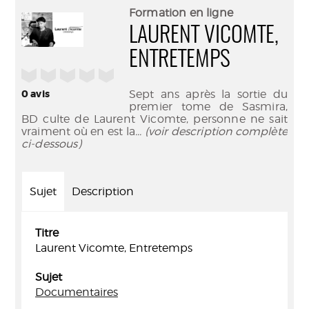
(Nouve
par
Formation en ligne
fenêtr
mail
LAURENT VICOMTE,
ENTRETEMPS
/5
0
avis
Sept ans après la sortie du
premier tome de Sasmira,
BD culte de Laurent Vicomte, personne ne sait
vraiment où en est la
... (voir description complète
ci-dessous)
Sujet
Description
Titre
Laurent Vicomte, Entretemps
Sujet
Documentaires