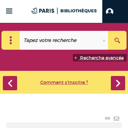
Recherche avancée
Comment s'inscrire ?
Lien
perma
Envo