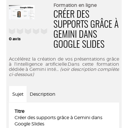
(Nouve
par
Formation en ligne
fenêtr
mail
CRÉER DES
SUPPORTS GRÂCE À
/5
GEMINI DANS
0
avis
GOOGLE SLIDES
Accélérez la création de vos présentations grâce
à l’intelligence artificielle.Dans cette formation
dédiée à Gemini inté
... (voir description complète
ci-dessous)
Sujet
Description
Titre
Créer des supports grâce à Gemini dans
Google Slides