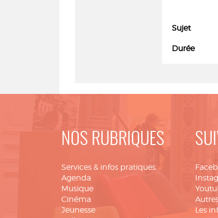
Sujet
Durée
NOS RUBRIQUES
SUI
Services & infos pratiques
Face
Agenda
Insta
Musique
Youtu
Cinéma
Autres
Jeunesse
Les in