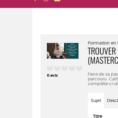
Formation en 
TROUVER 
(MASTERC
/5
Faire de sa pas
0
avis
parcouru Cath
complète ci-d
Sujet
Descr
Titre