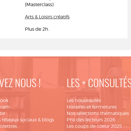
(Masterclass)
Arts & Loisirs créatifs
Plus de 2h.
VEZ NOUS !
LES + CONSULTÉ
book
Les nouveautés
gram
Horaires et fermetures
be
Nos sélections thématiques
 réseaux sociaux & blogs
Prix des lecteurs 2026
folettres
Les coups de coeur 2025