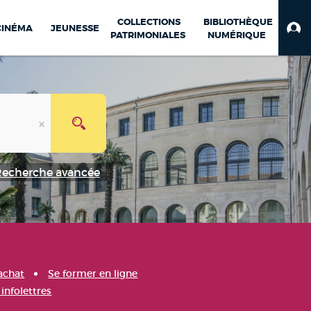
COLLECTIONS
BIBLIOTHÈQUE
CINÉMA
JEUNESSE
PATRIMONIALES
NUMÉRIQUE
Recherche avancée
achat
Se former en ligne
infolettres