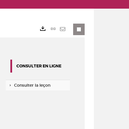
Lien
Exports
permanent
Envoyer
(Nouvelle
par
fenêtre)
mail
CONSULTER EN LIGNE
Consulter la leçon