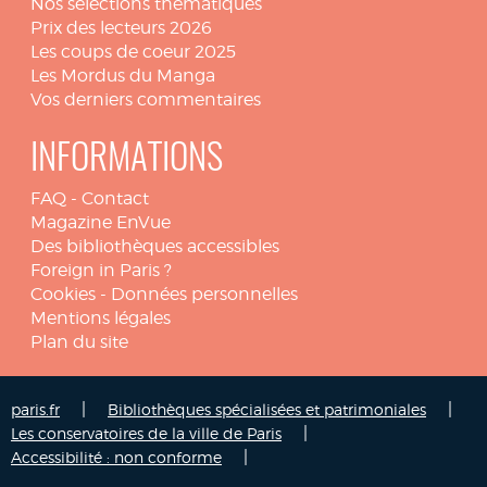
Nos sélections thématiques
Prix des lecteurs 2026
Les coups de coeur 2025
Les Mordus du Manga
Vos derniers commentaires
INFORMATIONS
FAQ
-
Contact
Magazine EnVue
Des bibliothèques accessibles
Foreign in Paris ?
Cookies
-
Données personnelles
Mentions légales
Plan du site
|
|
paris.fr
Bibliothèques spécialisées et patrimoniales
|
Les conservatoires de la ville de Paris
|
Accessibilité : non conforme