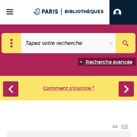
Recherche avancée
Comment s'inscrire ?
Lien
perma
Envo