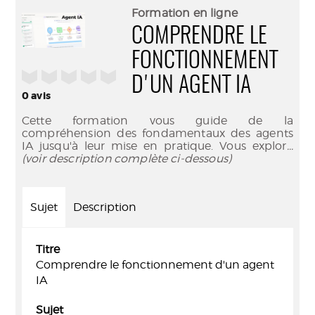
(Nouve
par
Formation en ligne
fenêtr
mail
COMPRENDRE LE
FONCTIONNEMENT
/5
D'UN AGENT IA
0
avis
Cette formation vous guide de la
compréhension des fondamentaux des agents
IA jusqu'à leur mise en pratique. Vous explor
...
(voir description complète ci-dessous)
Sujet
Description
Titre
Comprendre le fonctionnement d'un agent
IA
Sujet