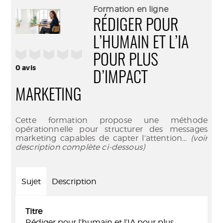
(Nouve
par
Formation en ligne
fenêtr
mail
RÉDIGER POUR
L’HUMAIN ET L’IA
/5
POUR PLUS
0
avis
D’IMPACT
MARKETING
Cette formation propose une méthode
opérationnelle pour structurer des messages
marketing capables de capter l’attention
... (voir
description complète ci-dessous)
Sujet
Description
Titre
Rédiger pour l’humain et l’IA pour plus