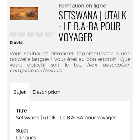
(Nouve
par
Formation en ligne
fenêtr
mail
SETSWANA | UTALK
- LE B.A-BA POUR
/5
VOYAGER
0
avis
Vous souhaitez démarrer l'apprentissage d'une
nouvelle langue ? Vous êtes au bon endroit ! Que
votre objectif soit le to
... (voir description
complète ci-dessous)
Sujet
Description
Titre
Setswana | uTalk - Le B.A-BA pour voyager
Sujet
Langues