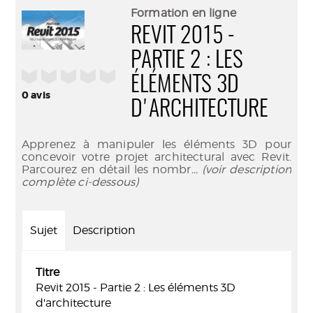
(Nouve
par
Formation en ligne
fenêtr
mail
REVIT 2015 -
PARTIE 2 : LES
/5
ÉLÉMENTS 3D
0
avis
D'ARCHITECTURE
Apprenez à manipuler les éléments 3D pour
concevoir votre projet architectural avec Revit.
Parcourez en détail les nombr
... (voir description
complète ci-dessous)
Sujet
Description
Titre
Revit 2015 - Partie 2 : Les éléments 3D
d'architecture