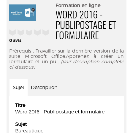
(Nouve
par
Formation en ligne
fenêtr
mail
WORD 2016 -
PUBLIPOSTAGE ET
/5
FORMULAIRE
0
avis
Prérequis : Travailler sur la dernière version de la
suite Microsoft Office.Apprenez à créer un
formulaire et un pu
... (voir description complète
ci-dessous)
Sujet
Description
Titre
Word 2016 - Publipostage et formulaire
Sujet
Bureautique