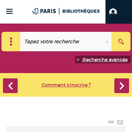
Recherche avancée
Comment s'inscrire ?
Lien
perma
Envo