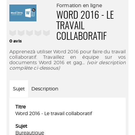
(Nouve
par
Formation en ligne
fenêtr
mail
WORD 2016 - LE
TRAVAIL
/5
COLLABORATIF
0
avis
Apprenezà utiliser Word 2016 pour faire du travail
collaboratif. Travaillez en équipe sur vos
documents Word 2016 et gag
... (voir description
complète ci-dessous)
Sujet
Description
Titre
Word 2016 - Le travail collaboratif
Sujet
Bureautique