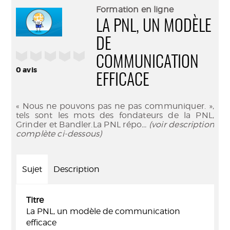
(Nouve
par
Formation en ligne
fenêtr
mail
LA PNL, UN MODÈLE
DE
/5
COMMUNICATION
0
avis
EFFICACE
« Nous ne pouvons pas ne pas communiquer. »,
tels sont les mots des fondateurs de la PNL,
Grinder et Bandler.La PNL répo
... (voir description
complète ci-dessous)
Sujet
Description
Titre
La PNL, un modèle de communication
efficace