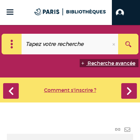
Recherche avancée
Comment s'inscrire ?
Lien
perma
Envo