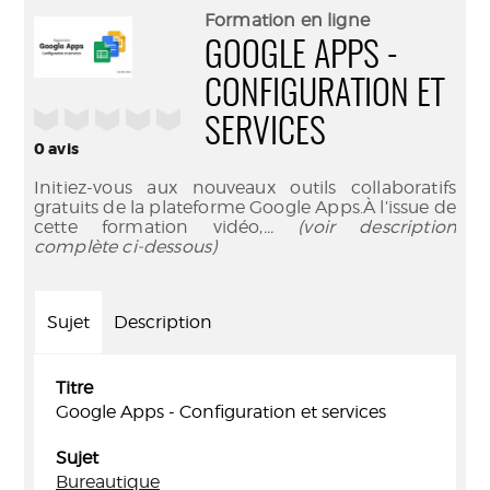
(Nouve
par
Formation en ligne
fenêtr
mail
GOOGLE APPS -
CONFIGURATION ET
/5
SERVICES
0
avis
Initiez-vous aux nouveaux outils collaboratifs
gratuits de la plateforme Google Apps.À l’issue de
cette formation vidéo,
... (voir description
complète ci-dessous)
Sujet
Description
Titre
Google Apps - Configuration et services
Sujet
Bureautique