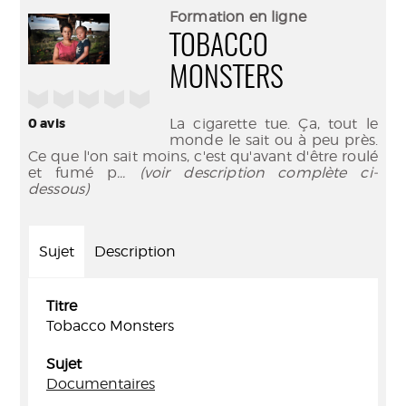
(Nouve
par
Formation en ligne
fenêtr
mail
TOBACCO
MONSTERS
/5
0
avis
La cigarette tue. Ça, tout le
monde le sait ou à peu près.
Ce que l'on sait moins, c'est qu'avant d'être roulé
et fumé p
... (voir description complète ci-
dessous)
Sujet
Description
Titre
Tobacco Monsters
Sujet
Documentaires