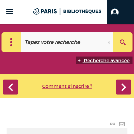
Recherche avancée
Comment s'inscrire ?
Lien
perma
Envo