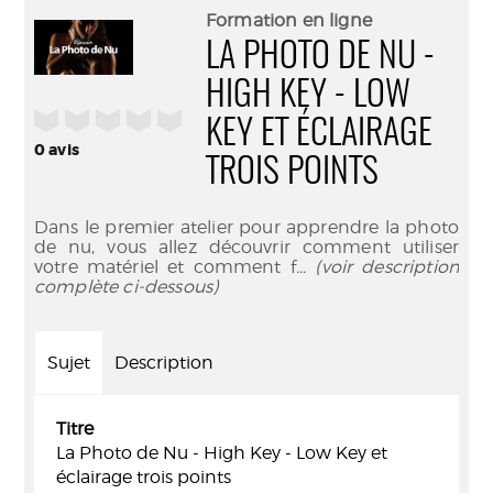
(Nouve
par
Formation en ligne
fenêtr
mail
LA PHOTO DE NU -
HIGH KEY - LOW
/5
KEY ET ÉCLAIRAGE
0
avis
TROIS POINTS
Dans le premier atelier pour apprendre la photo
de nu, vous allez découvrir comment utiliser
votre matériel et comment f
... (voir description
complète ci-dessous)
Sujet
Description
Titre
La Photo de Nu - High Key - Low Key et
éclairage trois points