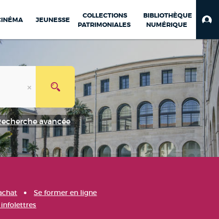
COLLECTIONS
BIBLIOTHÈQUE
CINÉMA
JEUNESSE
PATRIMONIALES
NUMÉRIQUE
Recherche avancée
achat
Se former en ligne
infolettres