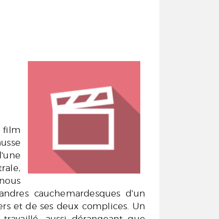
film
usse
une
rale,
nous
éandres cauchemardesques d'un
vers et de ses deux complices. Un
 travaillé, aussi dérangeant que