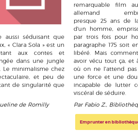
remarquable film au
allemand embra
presque 25 ans de l
d'un homme, empris
 aussi séduisant que
par trois fois pour h
x, « Clara Sola » est un
paragraphe 175 soit en
ntant aux contes et
libéré. Mais comment 
ongée dans une jungle
avoir vécu tout ça, et 
e. Le minimalisme chez
où on ne l'attend pas
ectaculaire, et peu de
une force et une doul
tant de singularité que
incapable de lutter c
viscéral de séduire.
queline de Romilly
Par Fabio Z., Biblioth
Emprunter en bibliothèqu