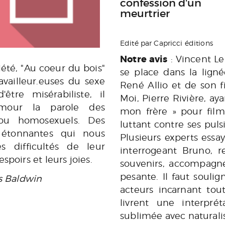
confession d'un
meurtrier
Edité par Capricci éditions
Notre avis
: Vincent Le
iété, "Au coeur du bois"
se place dans la lign
availleur.euses du sexe
René Allio et de son f
tre misérabiliste, il
Moi, Pierre Rivière, 
umour la parole des
mon frère » pour film
es ou homosexuels. Des
luttant contre ses puls
s étonnantes qui nous
Plusieurs experts ess
s difficultés de leur
interrogeant Bruno, r
poirs et leurs joies.
souvenirs, accompagné
pesante. Il faut souli
s Baldwin
acteurs incarnant tou
livrent une interprét
sublimée avec naturalis