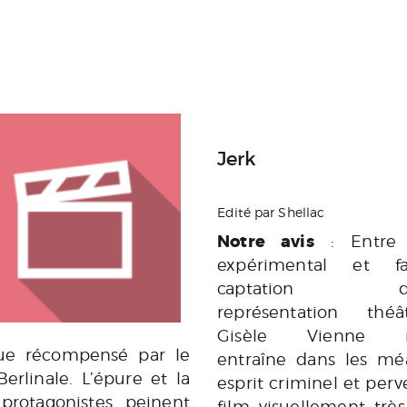
Jerk
Edité par Shellac
Notre avis
: Entre 
expérimental et fa
captation d'
représentation théât
Gisèle Vienne 
ue récompensé par le
entraîne dans les m
erlinale. L’épure et la
esprit criminel et per
 protagonistes peinent
film visuellement très