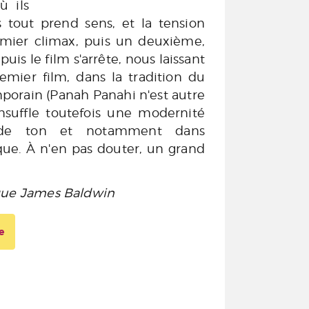
ù ils
s tout prend sens, et la tension
mier climax, puis un deuxième,
uis le film s'arrête, nous laissant
remier film, dans la tradition du
porain (Panah Panahi n'est autre
 insuffle toutefois une modernité
 de ton et notamment dans
ique. À n'en pas douter, un grand
èque James Baldwin
e