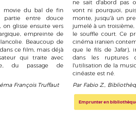
ne sait d'abord pas o
n movie du bal de fin
vont ni pourquoi, pui
 partie entre douce
monte, jusqu'à un pre
 on glisse ensuite vers
jumelé à un troisième, p
argique, empreinte de
le souffle court. Ce p
élancolie. Beaucoup de
cinéma iranien contem
ans ce film, mais déjà
que le fils de Jafar),
sateur qui traite avec
dans les ruptures
sie, du passage de
l'utilisation de la mus
cinéaste est né.
néma François Truffaut
Par Fabio Z., Biblioth
Emprunter en bibliothèqu