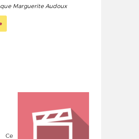
hèque Marguerite Audoux
e
Ce