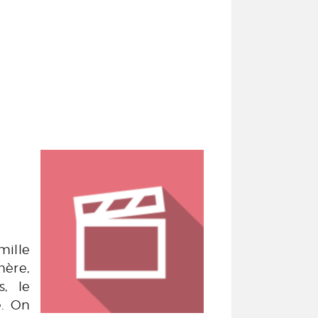
ille
mère,
s, le
e. On