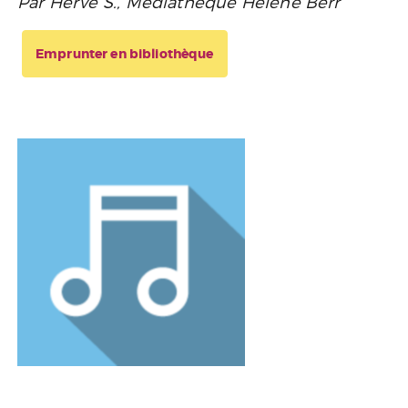
Par Hervé S., Médiathèque Hélène Berr
Emprunter en bibliothèque