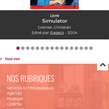
Livre
Simulator
Grenier, Christian
Edité par
Rageot
- 2004
Tout voir
NOS RUBRIQUES
Services & infos pratiques
Agenda
Musique
Cinéma