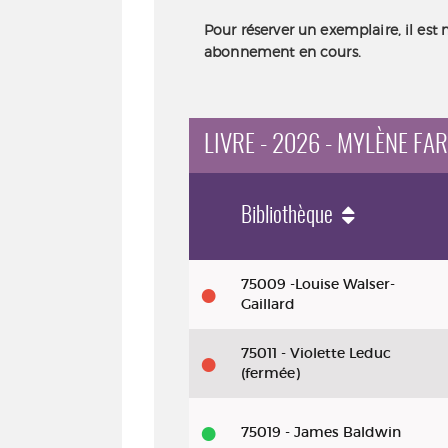
Pour réserver un exemplaire, il est 
abonnement en cours.
LIVRE - 2026 - MYLÈNE FA
Bibliothèque
Livre
75009 -Louise Walser-
-
Gaillard
2026
75011 - Violette Leduc
-
(fermée)
Mylène
Farmer
75019 - James Baldwin