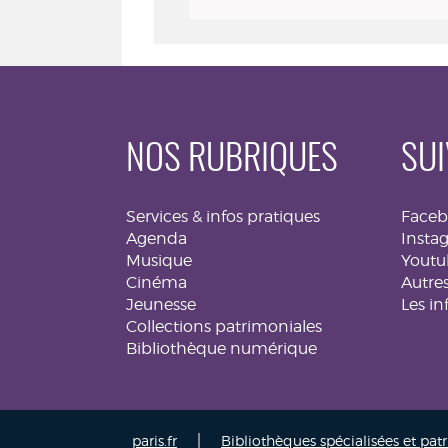
:
la
diva
pop
NOS RUBRIQUES
SUI
Services & infos pratiques
Face
Agenda
Insta
Musique
Youtu
Cinéma
Autres
Jeunesse
Les in
Collections patrimoniales
Bibliothèque numérique
|
paris.fr
Bibliothèques spécialisées et pat