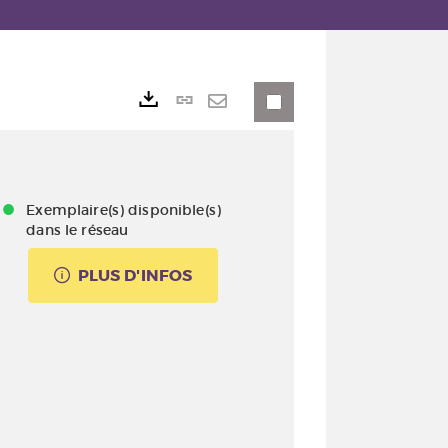
Lien
Exports
permanent
Envoyer
(Nouvelle
par
fenêtre)
mail
Exemplaire(s) disponible(s)
dans le réseau
PLUS D'INFOS