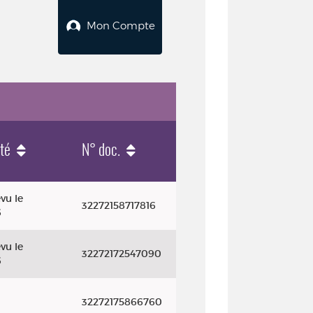
Mon Compte
ité
N° doc.
vu le
32272158717816
6
vu le
32272172547090
6
32272175866760