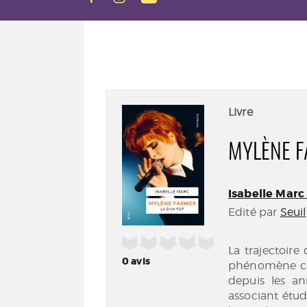
Livre
MYLÈNE F
Isabelle Marc (
Edité par
Seuil
/5
La trajectoir
0
avis
phénomène cult
depuis les an
associant étude