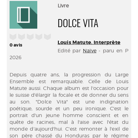
(Nouve
par
Livre
fenêtr
mail
DOLCE VITA
/5
Louis Matute. Interprète
0
avis
Edité par
Naïve
- paru en P
2026
Depuis quatre ans, la progression du Large
Ensemble est remarquable. Celle de Louis
Matute aussi. Chaque album est l'occasion pour
le suisse d'élargir la focale et de donner du sens
au son. "Dolce Vita" est une indignation
poétique, sourde et un peu ironique. C'est le
portrait d'un jeune homme conscient et en
quête de racines, mal à l'aise avec l'état du
monde d'aujourd'hui. C'est remonter à l'exil de
son père chassé du Honduras par le régime