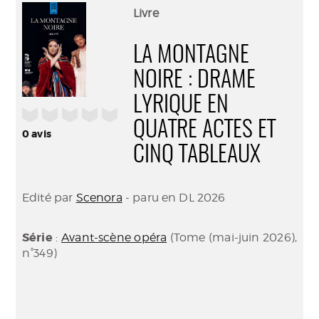
(Nouve
par
Livre
fenêtr
mail
LA MONTAGNE
NOIRE : DRAME
LYRIQUE EN
/5
QUATRE ACTES ET
0
avis
CINQ TABLEAUX
Edité par
Scenora
- paru en DL 2026
Série
:
Avant-scène opéra
(Tome (mai-juin 2026),
n°349)