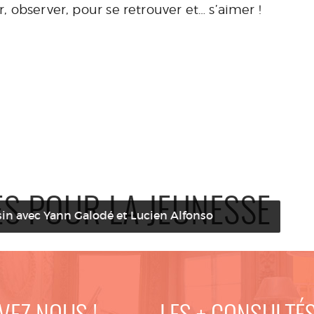
r, observer, pour se retrouver et… s’aimer !
ES POUR LA JEUNESSE
isin avec Yann Galodé et Lucien Alfonso