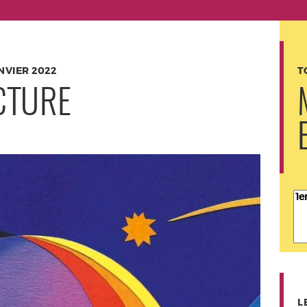
NVIER 2022
T
ECTURE
L