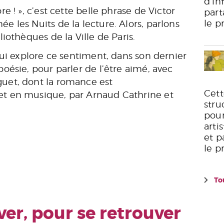
d’in
 ! », c’est cette belle phrase de Victor
part
le p
 les Nuits de la lecture. Alors, parlons
iothèques de la Ville de Paris.
ui explore ce sentiment, dans son dernier
ésie, pour parler de l’être aimé, avec
uet, dont la romance est
Cett
t en musique, par Arnaud Cathrine et
stru
pour
arti
et p
le 
To
rver, pour se retrouver