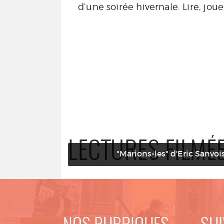
d’une soirée hivernale. Lire, joue
LECTURES FILMÉ
"Marions-les" d'Eric Sanvo