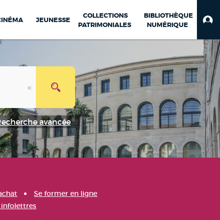
COLLECTIONS
BIBLIOTHÈQUE
CINÉMA
JEUNESSE
PATRIMONIALES
NUMÉRIQUE
Recherche avancée
achat
Se former en ligne
infolettres