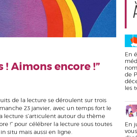
En é
médi
 ! Aimons encore !”
nomb
de P
déce
les 
uits de la lecture se déroulent sur trois
dimanche 23 janvier, avec un temps fort le
la lecture s’articulent autour du thème
re !” pour célébrer la lecture sous toutes
En j
vous
s
in situ
mais aussi en ligne.