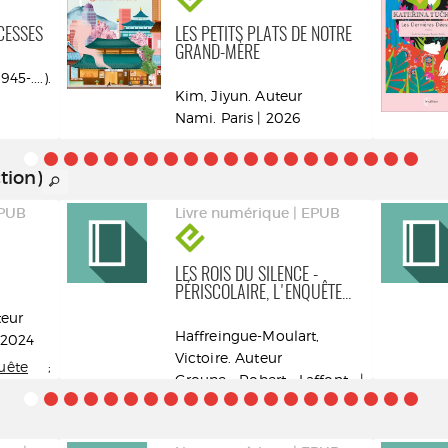
CESSES
LES PETITS PLATS DE NOTRE
GRAND-MÈRE
5-....).
Kim, Jiyun. Auteur
Nami. Paris | 2026
rands
tion)
EPUB
Livre numérique | EPUB
LES ROIS DU SILENCE -
PÉRISCOLAIRE, L'ENQUÊTE...
teur
Haffreingue-Moulart,
 2024
Victoire. Auteur
uête
;
Groupe Robert Laffont |
2026