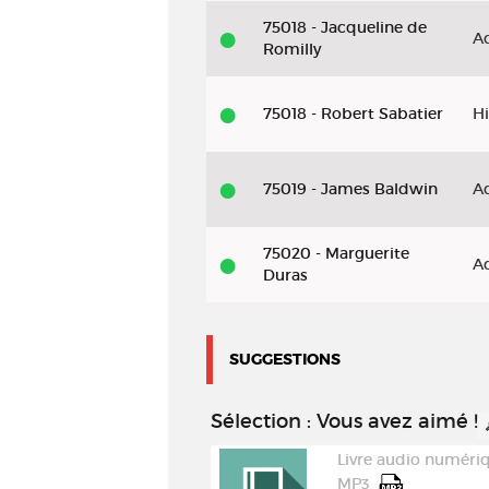
75018 - Jacqueline de
A
Romilly
75018 - Robert Sabatier
Hi
75019 - James Baldwin
A
75020 - Marguerite
A
Duras
SUGGESTIONS
Sélection
: Vous avez aimé !
Livre numérique | EPUB
Livre audio numériq
MP3