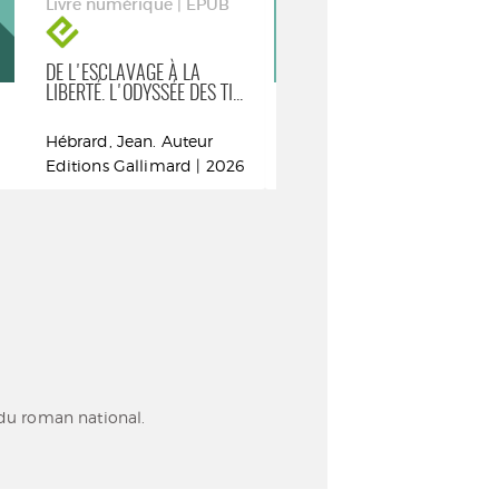
Livre numérique | EPUB
Livre numéri
DE L'ESCLAVAGE À LA
L'AFFAIRE STA
LIBERTÉ. L'ODYSSÉE DES TI...
L'IMPOSSIBLE
...
Hébrard, Jean. Auteur
Milton, Gile
Editions Gallimard | 2026
Auteur
Noir sur bl
(Suisse) | 202
Essais et do
 du roman national.