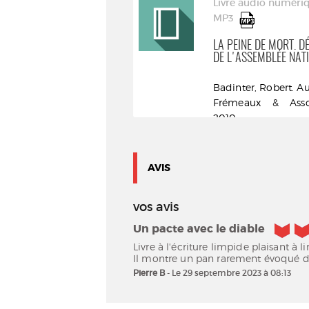
Livre numérique | EPUB
Livre audio numériq
MP3
ETTY HILLESUM
LA PEINE DE MORT. D
DE L'ASSEMBLÉE NATIO
Koelemeijer, Judith.
Badinter, Robert. A
Auteur
Frémeaux & Asso
Seuil | 2025
2010
AVIS
vos avis
4/5
Un pacte avec le diable
Livre à l'écriture limpide plaisant à lir
Il montre un pan rarement évoqué de
Pierre B
- Le 29 septembre 2023 à 08:13