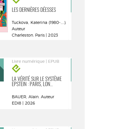
LES DERNIÈRES DÉESSES
CETTE VIEILL
BRÛLE
Tuckova, Katerina (1980-....).
Lenot, Alexan
Auteur
Denoël | 202
Charleston. Paris | 2023
Les ailleurs
Livre numérique | EPUB
Livre numéri
LA VÉRITÉ SUR LE SYSTÈME
BERNARD ARN
EPSTEIN : PARIS, LON...
UNIVERS IMPI
BAUER, Alain. Auteur
Millet, Audre
EDI8 | 2026
Auteur
La Tribu. Pari