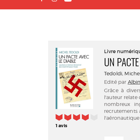
Livre numériq
UN PACTE
Tedoldi, Michel 
Edité par
Albin
Grâce à diver
l'auteur relat
nombreux ingé
recrutements 
4/5
l'aéronautique 
1
avis