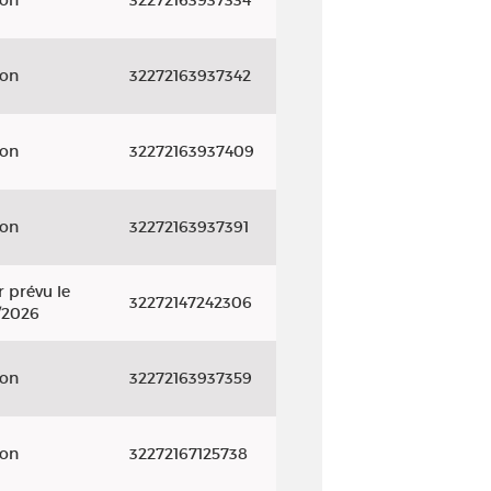
yon
32272163937334
yon
32272163937342
yon
32272163937409
yon
32272163937391
 prévu le
32272147242306
/2026
yon
32272163937359
yon
32272167125738