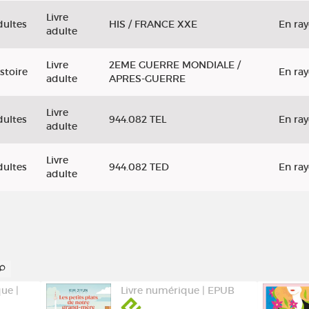
Livre
dultes
HIS / FRANCE XXE
En ra
adulte
Livre
2EME GUERRE MONDIALE /
stoire
En ra
adulte
APRES-GUERRE
Livre
dultes
944.082 TEL
En ra
adulte
Livre
dultes
944.082 TED
En ra
adulte
ue |
Livre numérique | EPUB