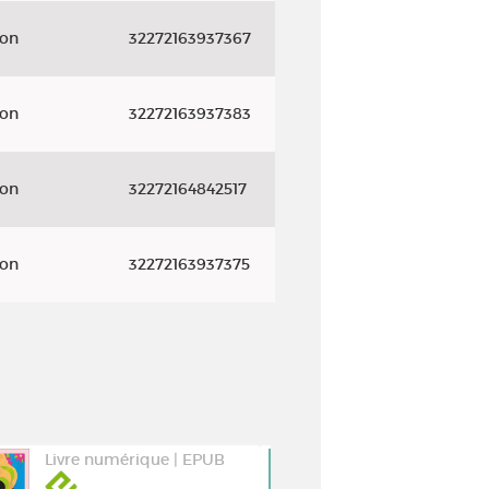
yon
32272163937367
yon
32272163937383
yon
32272164842517
yon
32272163937375
Livre numérique | EPUB
Livre numéri