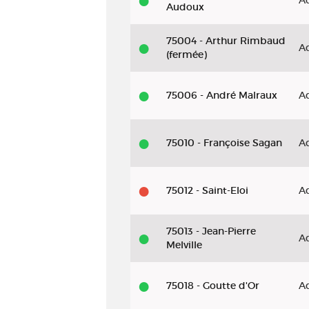
A
Audoux
75004 - Arthur Rimbaud
A
(fermée)
75006 - André Malraux
A
75010 - Françoise Sagan
A
75012 - Saint-Eloi
A
75013 - Jean-Pierre
A
Melville
75018 - Goutte d'Or
A