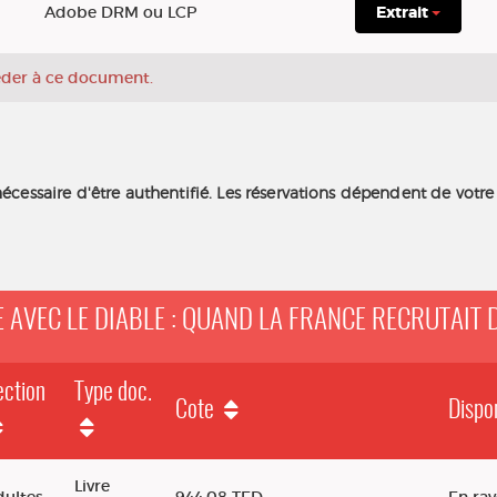
Adobe DRM ou LCP
Extrait
céder à ce document.
nécessaire d'être authentifié. Les réservations dépendent de votre
TE AVEC LE DIABLE : QUAND LA FRANCE RECRUTAIT 
ection
Type doc.
Cote
Dispon
diable : quand la France recrutait des scientifiques nazis
Livre