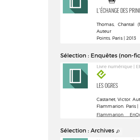
KIM JIYOUNG, NÉE EN 1982
L'ÉCHANGE DES PRIN
Cho, Nam-Joo (1978-....).
Thomas, Chantal (194
Auteur
Auteur
NIL. Paris | 2020
Points. Paris | 2013
Points
; . Les g
romans
Sélection
: Enquêtes (non-fic
Livre numérique | EPUB
Livre numérique | 
NOS NOUVEAUX MAÎTRES
LES OGRES
Bacqué, Raphaëlle
Castanet, Victor. Au
(1964-....). Auteur
Flammarion. Paris |
Albin Michel. Paris | 2026
Flammarion EnQ
Document politique
Document
Sélection
: Archives