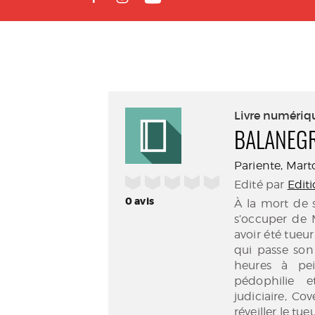
Livre numériq
BALANEG
Pariente, Mart
/5
Edité par
Edit
0
avis
À la mort de s
s’occuper de 
avoir été tueur
qui passe son
heures à pei
pédophilie e
judiciaire, Co
réveiller le tue