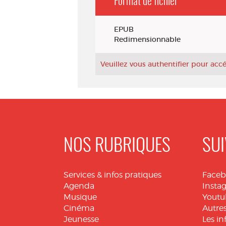
Format de fichier
Exemplaires
EPUB
Redimensionnable
Veuillez vous authentifier pour ac
NOS RUBRIQUES
SUI
Services & infos pratiques
Face
Agenda
Insta
Musique
Youtu
Cinéma
Autres
Jeunesse
Les in