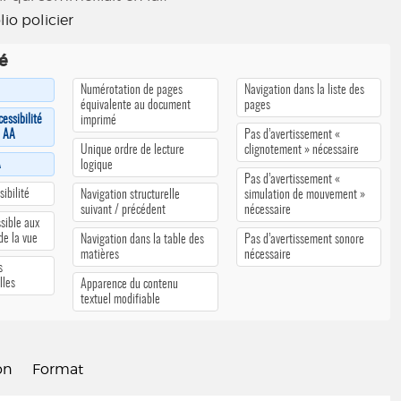
lio policier
té
Numérotation de pages
Navigation dans la liste des
équivalente au document
pages
cessibilité
imprimé
u AA
Pas d’avertissement «
Unique ordre de lecture
clignotement » nécessaire
A
logique
Pas d’avertissement «
ibilité
Navigation structurelle
simulation de mouvement »
suivant / précédent
nécessaire
sible aux
 de la vue
Navigation dans la table des
Pas d’avertissement sonore
matières
nécessaire
s
lles
Apparence du contenu
textuel modifiable
on
Format