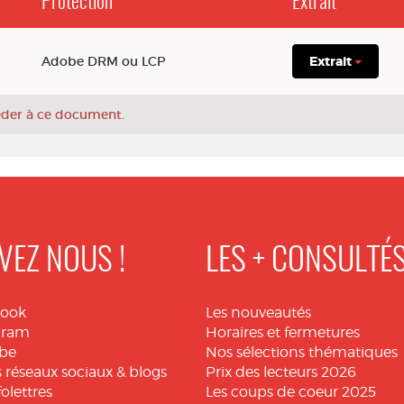
Protection
Extrait
Adobe DRM ou LCP
Extrait
céder à ce document.
VEZ NOUS !
LES + CONSULTÉ
book
Les nouveautés
gram
Horaires et fermetures
be
Nos sélections thématiques
 réseaux sociaux & blogs
Prix des lecteurs 2026
folettres
Les coups de coeur 2025