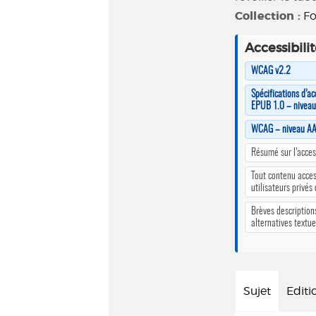
Collection :
Fo
Accessibili
WCAG v2.2
Spécifications d’ac
EPUB 1.0 – nivea
WCAG – niveau A
Résumé sur l’access
Tout contenu acces
utilisateurs privés
Brèves description
alternatives textue
Sujet
Editi