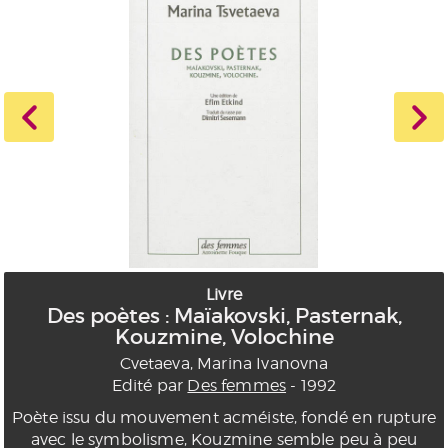
Livre
Des poètes : Maïakovski, Pasternak,
Kouzmine, Volochine
Cvetaeva, Marina Ivanovna
Edité par
Des femmes
- 1992
Poète issu du mouvement acméiste, fondé en rupture
avec le symbolisme, Kouzmine semble peu à peu