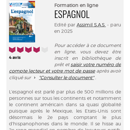
(Nouve
par
Formation en ligne
fenêtr
mail
ESPAGNOL
Edité par
Assimil S.A.S.
- paru
en 2025
Pour accéder à ce document
4/5
en ligne, vous devez être
4
avis
inscrit en bibliothèque de
prêt et
saisir votre numéro de
compte lecteur et votre mot de passe
après avoir
cliqué sur
"Consulter le document"
.
L’espagnol est parlé par plus de 500 millions de
personnes sur tous les continents et notamment
le continent américain dans sa quasi globalité
puisque après le Mexique, les Etats-Unis sont
désormais le 2e pays comptant le plus
d’hispanophones dans le monde. Il se hisse au