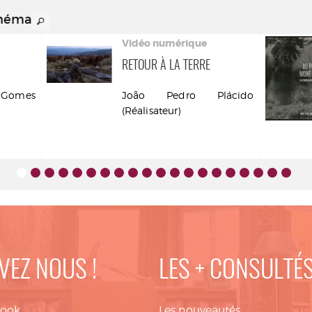
inéma
Vidéo numérique
RETOUR À LA TERRE
Gomes
João Pedro Plácido
(Réalisateur)
VEZ NOUS !
LES + CONSULTÉ
book
Les nouveautés