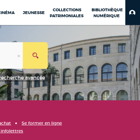
COLLECTIONS
BIBLIOTHÈQUE
CINÉMA
JEUNESSE
PATRIMONIALES
NUMÉRIQUE
Recherche avancée
achat
Se former en ligne
infolettres