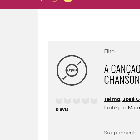
Film
A CANÇAO
CHANSON 
Telmo, José Co
/5
Edité par
Madr
0
avis
Suppléments : 