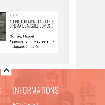
Livre
Livre
AU PIED DU MONT TABOU : LE
LE CINÉMA PO
CINÉMA DE MIGUEL GOMES ...
Félix Ribei
Gomes, Miguel
L'Equerre - 1
Fazendeiro, Maureen -
Independencia éd.
S
INFORMATIONS
FAQ
-
Contact