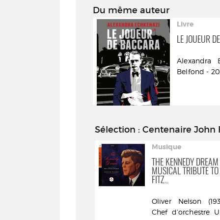
Du même auteur
roman
Livre
LE JOUEUR D
Alexandra E
Belfond - 20
Sélection
: Centenaire John 
Livre
Musique
22-11-63 : ROMAN
THE KENNEDY DREAM 
MUSICAL TRIBUTE TO
FITZ...
Stephen King (1947-....).
Auteur - Albin Michel -
Oliver Nelson (1932
impr. 2013
Chef d’orchestre Un