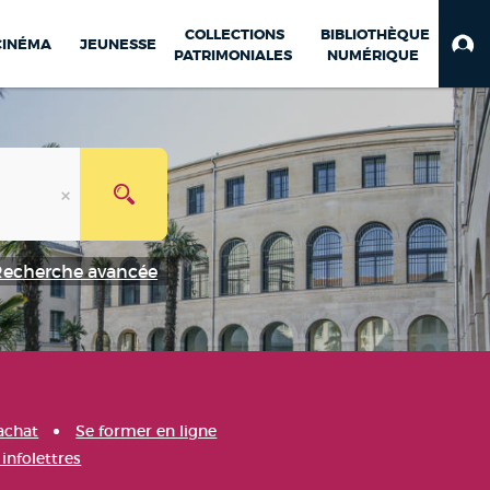
COLLECTIONS
BIBLIOTHÈQUE
CINÉMA
JEUNESSE
PATRIMONIALES
NUMÉRIQUE
Recherche avancée
achat
Se former en ligne
infolettres