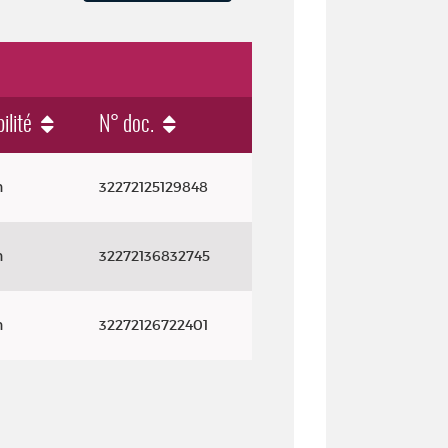
ilité
N° doc.
n
32272125129848
n
32272136832745
n
32272126722401