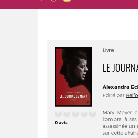
Livre
LE JOURN
Alexandra Ech
Edité par
Belf
Mary Meyer es
/5
l'ombre, à ses
0
avis
assassinée un 
sur cette affa