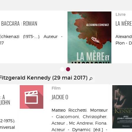
Livre
E BACCARA : ROMAN
LA MÈRE
chkenazi (1973-....). Auteur -
Alexand
17
Plon - 
Fitzgerald Kennedy (29 mai 2017)
Film
: A
JACKIE O
 JOHN
Matteo Ricchetti. Monteur
-
Giacomoni, Christopher.
-1975).
Acteur
,
Mc Andrew, Fiona.
iversal
Acteur
- Dynamic [éd.] -