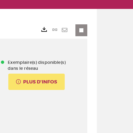
Lien
Exports
permanent
Envoyer
(Nouvelle
par
fenêtre)
mail
Exemplaire(s) disponible(s)
dans le réseau
PLUS D'INFOS