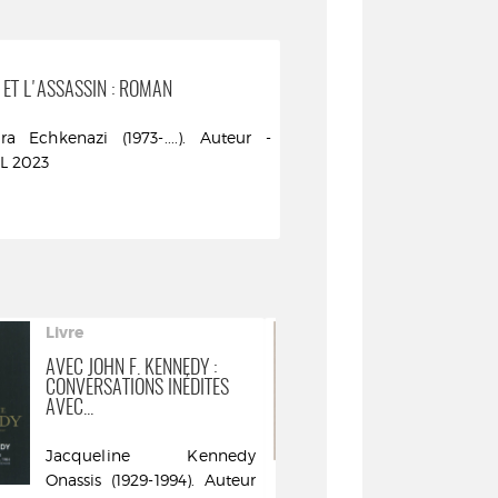
 ET L'ASSASSIN : ROMAN
ra Echkenazi (1973-....). Auteur -
DL 2023
Livre
Livre
AVEC JOHN F. KENNEDY :
CUBA : 22.11.
CONVERSATIONS INÉDITES
CASTRO À L'H
AVEC...
CRIME ...
Jacqueline Kennedy
Marc Riboud
Onassis (1929-1994). Auteur
Illustrateur -