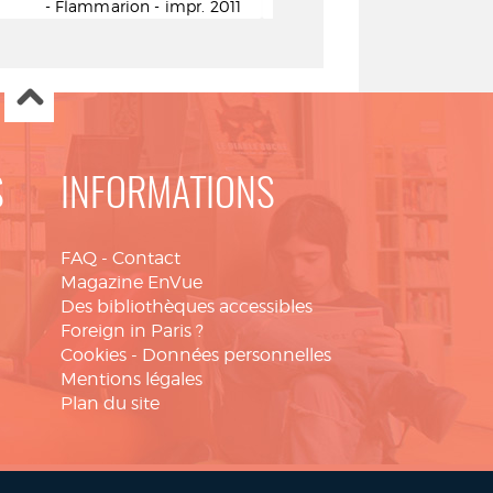
- Flammarion - impr. 2011
Martinière - 
S
INFORMATIONS
FAQ
-
Contact
Magazine EnVue
Des bibliothèques accessibles
Foreign in Paris ?
Cookies
-
Données personnelles
Mentions légales
Plan du site