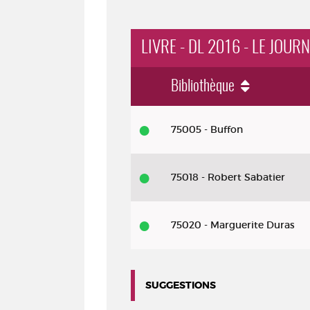
LIVRE - DL 2016 - LE JOU
Bibliothèque
Livre
75005 - Buffon
-
DL
75018 - Robert Sabatier
2016
-
Le
75020 - Marguerite Duras
journal
de
SUGGESTIONS
Mary
: