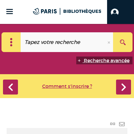
Recherche avancée
Comment s'inscrire ?
Lien
perma
Envo