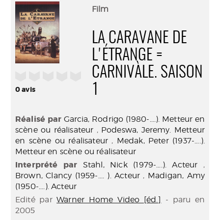
(Nouve
par
Film
fenêtr
mail
LA CARAVANE DE
L'ÉTRANGE =
CARNIVÀLE. SAISON
/5
1
0
avis
Réalisé par
Garcia, Rodrigo (1980-....). Metteur en
scène ou réalisateur
,
Podeswa, Jeremy. Metteur
en scène ou réalisateur
,
Medak, Peter (1937-....).
Metteur en scène ou réalisateur
Interprété par
Stahl, Nick (1979-....). Acteur
,
Brown, Clancy (1959-.... ). Acteur
,
Madigan, Amy
(1950-....). Acteur
Edité par
Warner Home Video [éd.]
- paru en
2005