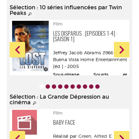
Sélection
: 10 séries influencées par Twin
Peaks
Film
LES DISPARUS . [EPISODES 1-4] :
[SAISON 1]
igo
Jeffrey Jacob Abrams (1966-....) - -
e ou
Buena Vista Home Entertainment
my.
[éd.] - 2005
ur
,
Sous-titrage Sourds et
r en
malentendants
Nick
ncy
Sélection
: La Grande Dépression au
Amy
cinéma
ome
Film
BABY FACE
iam
Réalisé par
Green, Alfred E. (1889-