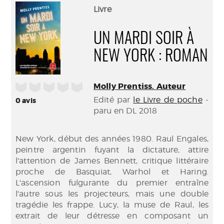
(Nouve
par
Livre
fenêtr
mail
UN MARDI SOIR À
NEW YORK : ROMAN
/5
Molly Prentiss. Auteur
Edité par
le Livre de poche
-
0
avis
paru en DL 2018
New York, début des années 1980. Raul Engales,
peintre argentin fuyant la dictature, attire
l'attention de James Bennett, critique littéraire
proche de Basquiat, Warhol et Haring.
L'ascension fulgurante du premier entraîne
l'autre sous les projecteurs, mais une double
tragédie les frappe. Lucy, la muse de Raul, les
extrait de leur détresse en composant un