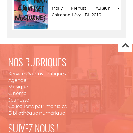
Molly Prentiss. Auteur -
Calmann-Lévy - DL 2016
NOS RUBRIQUES
Services & infos pratiques
Agenda
Musique
Cinéma
Jeunesse
Collections patrimoniales
Bibliothèque numérique
SUIVEZ NOUS !