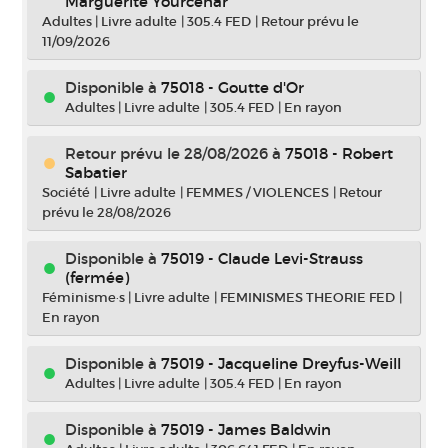
Marguerite Yourcenar
Adultes
|
Livre adulte
|
305.4 FED
|
Retour prévu le
11/09/2026
Disponible à
75018 - Goutte d'Or
Adultes
|
Livre adulte
|
305.4 FED
|
En rayon
Retour prévu le 28/08/2026
à
75018 - Robert
Sabatier
Société
|
Livre adulte
|
FEMMES / VIOLENCES
|
Retour
prévu le 28/08/2026
Disponible à
75019 - Claude Levi-Strauss
(fermée)
Féminisme·s
|
Livre adulte
|
FEMINISMES THEORIE FED
|
En rayon
Disponible à
75019 - Jacqueline Dreyfus-Weill
Adultes
|
Livre adulte
|
305.4 FED
|
En rayon
Disponible à
75019 - James Baldwin