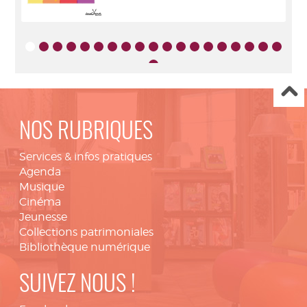
NOS RUBRIQUES
Services & infos pratiques
Agenda
Musique
Cinéma
Jeunesse
Collections patrimoniales
Bibliothèque numérique
SUIVEZ NOUS !