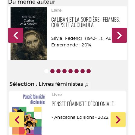
Du même auteur
Livre
IE
CALIBAN ET LA SORCIÈRE : FEMMES,
CORPS ET ACCUMULA...
r -
Silvia Federici (1942-....). Auteur -
Entremonde - 2014
Sélection
: Livres féministes
Livre
PENSÉE FÉMINISTE DÉCOLONIALE
- Anacaona Editions - 2022
ur -