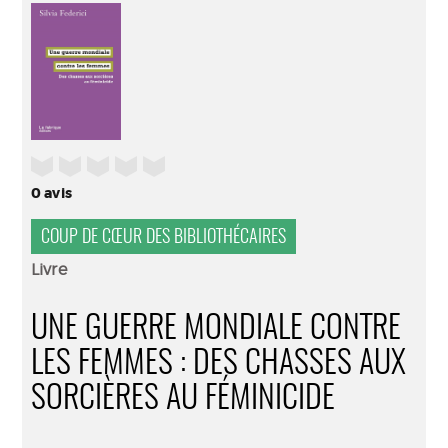
(Nouve
par
fenêtr
mail
/5
0
avis
COUP DE CŒUR DES BIBLIOTHÉCAIRES
Livre
UNE GUERRE MONDIALE CONTRE
LES FEMMES : DES CHASSES AUX
SORCIÈRES AU FÉMINICIDE