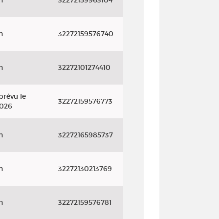
n
32272159963104
n
32272159576740
n
32272101274410
prévu le
32272159576773
2026
n
32272165985737
n
32272130213769
n
32272159576781