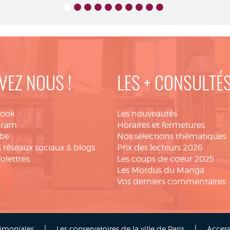
Chef d’orchestre EMI
Records/Virgin Classics -
P2007
VEZ NOUS !
LES + CONSULTÉ
book
Les nouveautés
gram
Horaires et fermetures
be
Nos sélections thématiques
 réseaux sociaux & blogs
Prix des lecteurs 2026
folettres
Les coups de coeur 2025
Les Mordus du Manga
Vos derniers commentaires
|
|
rimoniales
Les conservatoires de la ville de Paris
Access