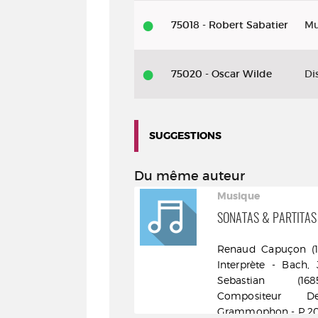
75018 - Robert Sabatier
Mu
75020 - Oscar Wilde
Di
SUGGESTIONS
Du même auteur
ivre
Musique
OUVEMENT PERPÉTUEL
SONATAS & PARTITAS
enaud Capuçon (1976-....).
Renaud Capuçon (1976
uteur - Flammarion - DL
Interprète - Bach,
020
Sebastian (1685-
Compositeur De
Grammophon - P 2