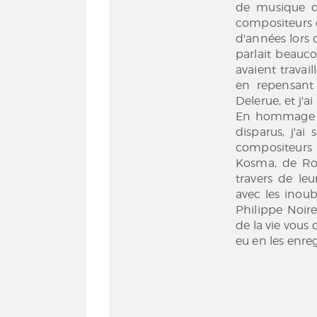
de musique de
compositeurs d
d'années lors
parlait beauc
avaient travai
en repensant 
Delerue, et j'a
En hommage à 
disparus, j'a
compositeurs 
Kosma, de Rou
travers de le
avec les inou
Philippe Noire
de la vie vous
eu en les enre