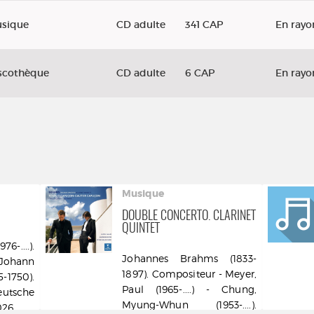
sique
CD adulte
341 CAP
En rayo
scothèque
CD adulte
6 CAP
En rayo
Musique
DOUBLE CONCERTO. CLARINET
QUINTET
-....).
Johannes Brahms (1833-
 Johann
1897). Compositeur - Meyer,
1750).
Paul (1965-....) - Chung,
utsche
Myung-Whun (1953-....).
026