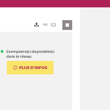
Lien
Exports
permanent
Envoyer
(Nouvelle
par
fenêtre)
mail
Exemplaire(s) disponible(s)
dans le réseau
PLUS D'INFOS