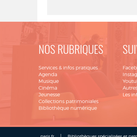
NOS RUBRIQUES
SUI
Services & infos pratiques
Face
Agenda
Insta
Musique
Youtu
Cinéma
Autres
Jeunesse
Les in
Collections patrimoniales
Bibliothèque numérique
|
paris.fr
Bibliothèques spécialisées et pat