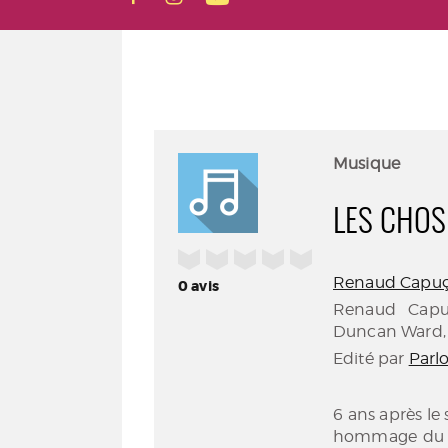
Musique
LES CHOSE
/5
Renaud Capuçon
0
avis
Renaud Capuç
Duncan Ward, 
Edité par
Parl
6 ans après le
hommage du v