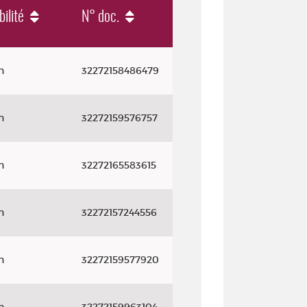
bilité
N° doc.
n
32272158486479
n
32272159576757
n
32272165583615
n
32272157244556
n
32272159577920