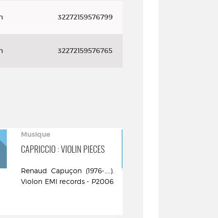
n
32272159576799
n
32272159576765
Musique
Musique
CAPRICCIO : VIOLIN PIECES
LE VIOLON RO
Renaud Capuçon (1976-....).
Renaud Capuç
Violon EMI records - P2006
Virgin Classi