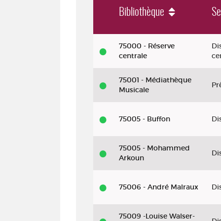
Bibliothèque
Se
Musique
75000 - Réserve
Di
-
centrale
ce
P
75001 - Médiathèque
Pr
2024
Musicale
-
Les
75005 - Buffon
Di
choses
de
75005 - Mohammed
Di
Arkoun
la
vie.
75006 - André Malraux
Di
Cinéma,
II
75009 -Louise Walser-