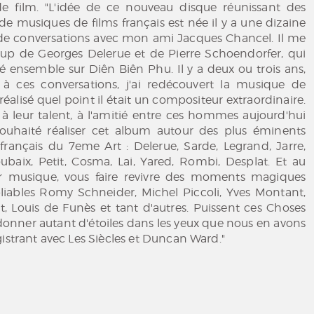
 film. "L'idée de ce nouveau disque réunissant des
e musiques de films français est née il y a une dizaine
 de conversations avec mon ami Jacques Chancel. Il me
oup de Georges Delerue et de Pierre Schoendorfer, qui
llé ensemble sur Diên Biên Phu. Il y a deux ou trois ans,
à ces conversations, j'ai redécouvert la musique de
i réalisé quel point il était un compositeur extraordinaire.
leur talent, à l'amitié entre ces hommes aujourd'hui
i souhaité réaliser cet album autour des plus éminents
français du 7eme Art : Delerue, Sarde, Legrand, Jarre,
baix, Petit, Cosma, Lai, Yared, Rombi, Desplat. Et au
ur musique, vous faire revivre des moments magiques
bliables Romy Schneider, Michel Piccoli, Yves Montant,
t, Louis de Funès et tant d'autres. Puissent ces Choses
 donner autant d'étoiles dans les yeux que nous en avons
gistrant avec Les Siècles et Duncan Ward."