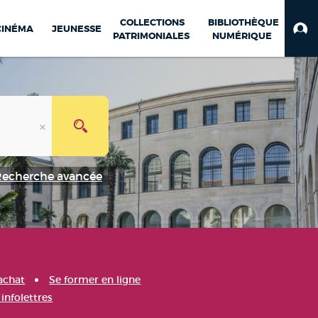
COLLECTIONS
BIBLIOTHÈQUE
CINÉMA
JEUNESSE
PATRIMONIALES
NUMÉRIQUE
Recherche avancée
achat
Se former en ligne
infolettres