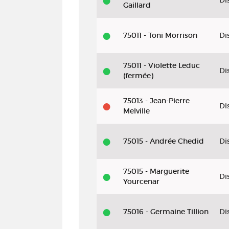
Di
Gaillard
75011 - Toni Morrison
Di
75011 - Violette Leduc
Di
(fermée)
75013 - Jean-Pierre
Di
Melville
75015 - Andrée Chedid
Di
75015 - Marguerite
Di
Yourcenar
75016 - Germaine Tillion
Di