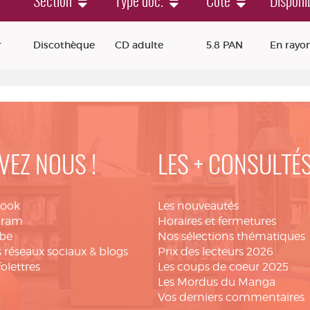
Section
Type doc.
Cote
Disponib
r
Discothèque
CD adulte
5.8 PAN
En rayo
VEZ NOUS !
LES + CONSULTÉ
book
Les nouveautés
gram
Horaires et fermetures
be
Nos sélections thématiques
 réseaux sociaux & blogs
Prix des lecteurs 2026
folettres
Les coups de coeur 2025
Les Mordus du Manga
Vos derniers commentaires