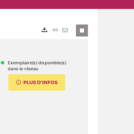
Lien
Exports
permanent
Envoyer
(Nouvelle
par
fenêtre)
mail
Exemplaire(s) disponible(s)
dans le réseau
PLUS D'INFOS