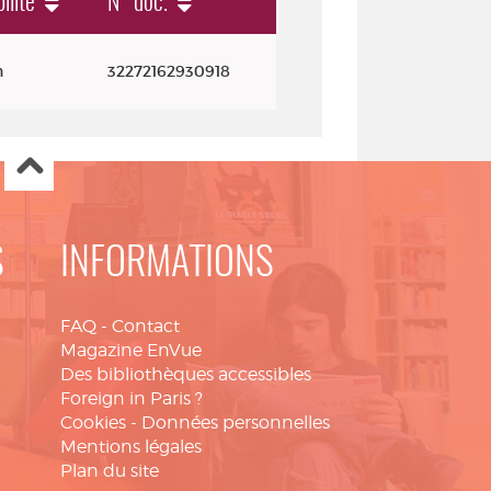
ilité
N° doc.
n
32272162930918
S
INFORMATIONS
FAQ
-
Contact
Magazine EnVue
Des bibliothèques accessibles
Foreign in Paris ?
Cookies
-
Données personnelles
Mentions légales
Plan du site