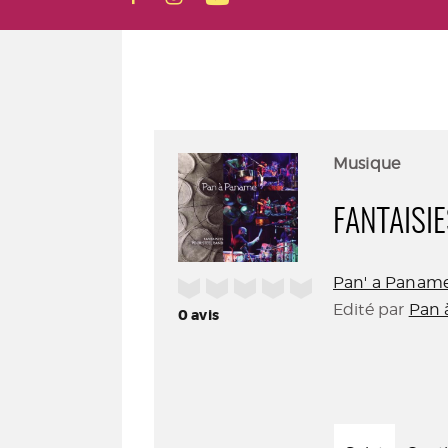
Musique
FANTAISI
Pan' a Paname
/5
Edité par
Pan 
0
avis