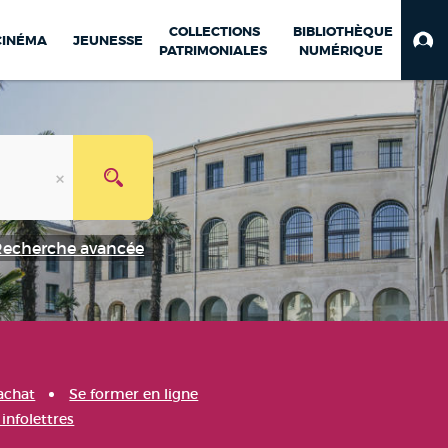
COLLECTIONS
BIBLIOTHÈQUE
CINÉMA
JEUNESSE
PATRIMONIALES
NUMÉRIQUE
Recherche avancée
achat
Se former en ligne
infolettres