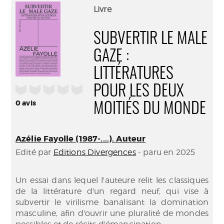
(Nouve
par
Livre
fenêtr
mail
SUBVERTIR LE MALE
GAZE :
LITTÉRATURES
/5
POUR LES DEUX
0
avis
MOITIÉS DU MONDE
Azélie Fayolle (1987-....). Auteur
Edité par
Editions Divergences
- paru en 2025
Un essai dans lequel l'auteure relit les classiques
de la littérature d'un regard neuf, qui vise à
subvertir le virilisme banalisant la domination
masculine, afin d'ouvrir une pluralité de mondes