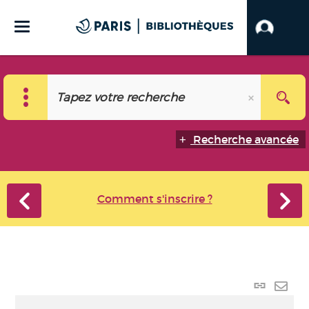
Recherche avancée
Comment s'inscrire ?
Lien
perma
Envo