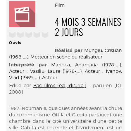
(Nouve
par
Film
fenêtr
mail
4 MOIS 3 SEMAINES
2 JOURS
/5
0
avis
Réalisé par
Mungiu, Cristian
(1968-....). Metteur en scène ou réalisateur
Interprété par
Marinca, Anamaria (1978-....).
Acteur
,
Vasiliu, Laura (1976-....). Acteur
,
Ivanov,
Vlad (1969-....). Acteur
Edité par
Bac films [éd., distrib.]
- paru en [DL
2008]
1987, Roumanie, quelques années avant la chute
du communisme. Ottila et Gabita partagent une
chambre dans la cité universitaire d'une petite
ville. Gabita est enceinte et l'avortement est un