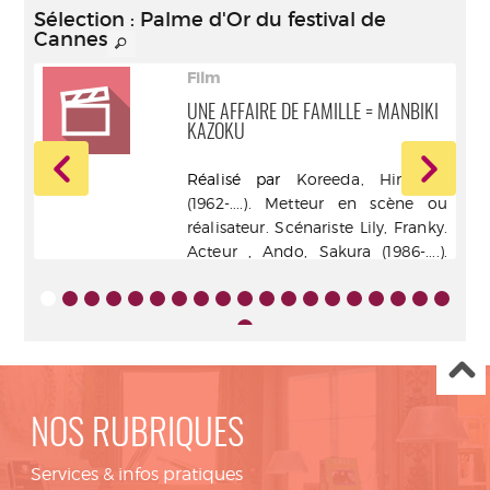
Sélection
: Palme d'Or du festival de
Cannes
Film
UNE AFFAIRE DE FAMILLE = MANBIKI
KAZOKU
lge
Réalisé par
Koreeda, Hirokazu
e ou
(1962-....). Metteur en scène ou
ner,
réalisateur. Scénariste
Lily, Franky.
zen,
Acteur
,
Ando, Sakura (1986-....).
bağ,
Acteur
,
Matsuoka, Mayu. Acteur
,
-
Kairi, Jyo. Acteur
,
Sasaki, Miyu.
.] -
Acteur
- Warner Bros.
Entertainment France S.a.s - 2019
Sous-titrage Sourds et
malentendants
Audiodescription
NOS RUBRIQUES
Services & infos pratiques