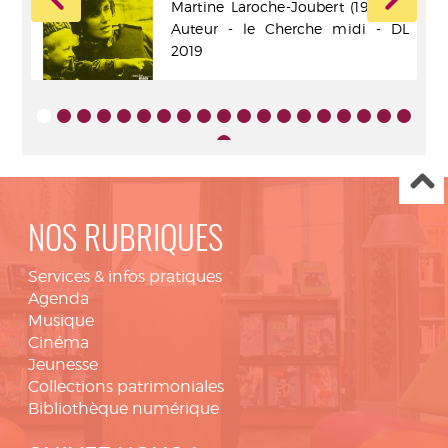
Martine Laroche-Joubert (1947-....).
ance
Auteur - le Cherche midi - DL
2019
NOS RUBRIQUES
Services & infos pratiques
Agenda
Musique
Cinéma
Jeunesse
Collections patrimoniales
Bibliothèque numérique