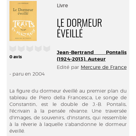
(Nouve
par
Livre
fenêtr
mail
LE DORMEUR
ÉVEILLÉ
/5
Jean-Bertrand Pontalis
0
avis
(1924-2013). Auteur
Edité par
Mercure de France
- paru en 2004
La figure du dormeur éveillé au premier plan du
tableau de Piero della Francesca, Le songe de
Constantin, est le double de J.-B. Pontalis,
l'écrivain à la pensée rêvante. Une traversée
d'images, de souvenirs, d'instants, qui ressemble
à la rêverie à laquelle s'abandonne le dormeur
éveillé.