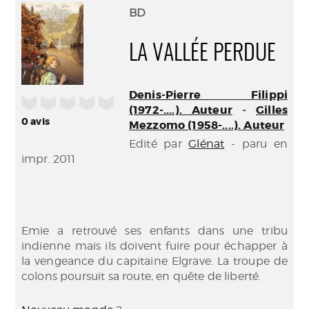
(Nouve
par
BD
fenêtr
mail
LA VALLÉE PERDUE
Denis-Pierre Filippi
/5
(1972-....). Auteur
-
Gilles
0
avis
Mezzomo (1958-....). Auteur
Edité par
Glénat
- paru en
impr. 2011
Emie a retrouvé ses enfants dans une tribu
indienne mais ils doivent fuire pour échapper à
la vengeance du capitaine Elgrave. La troupe de
colons poursuit sa route, en quête de liberté.