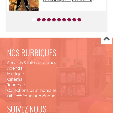
NOS RUBRIQUES
Services & infos pratiques
Agenda
Musique
Cinéma
Jeunesse
Collections patrimoniales
Bibliothèque numérique
SUIVEZ NOUS !