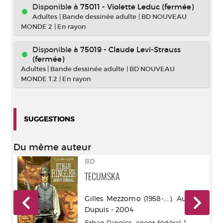
Disponible à
75011 - Violette Leduc (fermée)
Adultes
|
Bande dessinée adulte
|
BD NOUVEAU
MONDE 2
|
En rayon
Disponible à
75019 - Claude Levi-Strauss
(fermée)
Adultes
|
Bande dessinée adulte
|
BD NOUVEAU
MONDE T.2
|
En rayon
SUGGESTIONS
Du même auteur
BD
TECUMSKA
.).
Gilles Mezzomo (1958-....). Auteur -
Dupuis - 2004
Ethan Ringler, agent fédéral
1