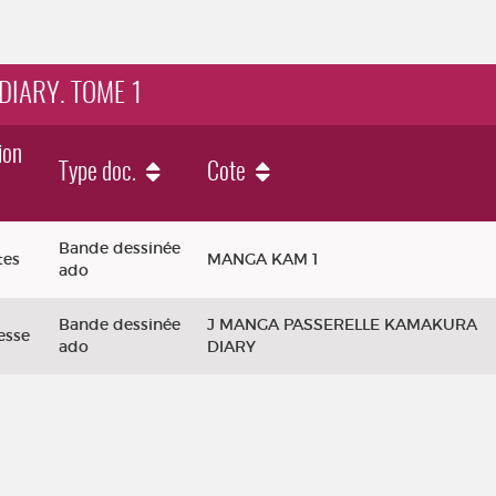
DIARY. TOME 1
ion
Type doc.
Cote
Bande dessinée
tes
MANGA KAM 1
ado
Bande dessinée
J MANGA PASSERELLE KAMAKURA
esse
ado
DIARY