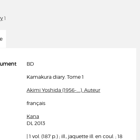
ry
1
ée
cument
BD
Kamakura diary. Tome 1
Akimi Yoshida (1956-....). Auteur
français
Kana
DL 2013
| 1 vol. (187 p.) ; ill., jaquette ill. en coul. ; 18