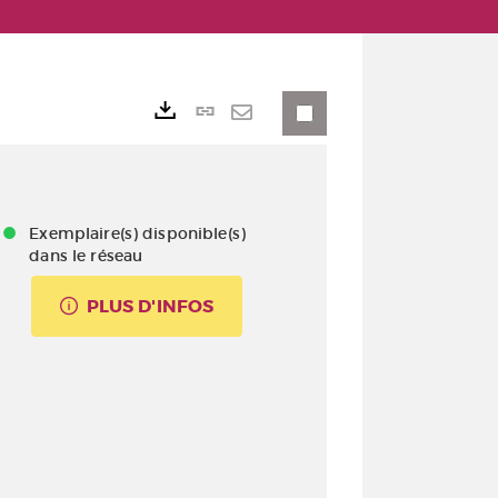
Lien
Exports
permanent
Envoyer
(Nouvelle
par
fenêtre)
mail
Exemplaire(s) disponible(s)
dans le réseau
PLUS D'INFOS