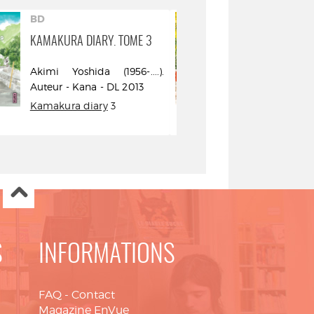
BD
BD
KAMAKURA DIARY. TOME 3
KAMAKURA DI
Akimi Yoshida (1956-....).
Akimi Yoshid
Auteur - Kana - DL 2013
Auteur - Kan
Kamakura diary
3
Kamakura di
S
INFORMATIONS
FAQ
-
Contact
Magazine EnVue