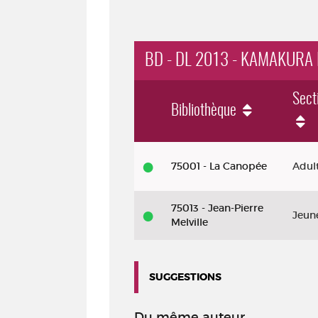
BD - DL 2013 - KAMAKURA 
Sect
Bibliothèque
BD
75001 - La Canopée
Adul
-
DL
75013 - Jean-Pierre
Jeun
2013
Melville
-
Kamakura
SUGGESTIONS
diary.
Tome
Du même auteur