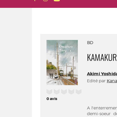
BD
KAMAKURA
Akimi Yoshida 
Edité par
Kan
/5
0
avis
A l'enterremen
demi-soeur de