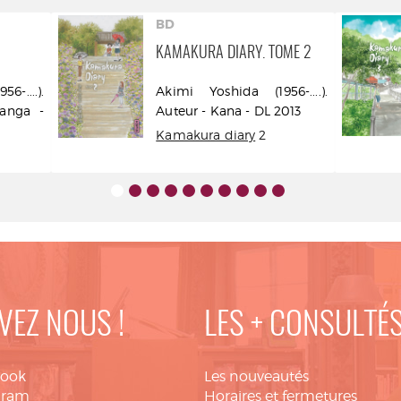
BD
KAMAKURA DIARY. TOME 2
-....).
Akimi Yoshida (1956-....).
anga -
Auteur - Kana - DL 2013
Kamakura diary
2
VEZ NOUS !
LES + CONSULTÉ
book
Les nouveautés
gram
Horaires et fermetures