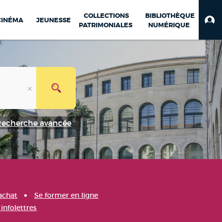
COLLECTIONS
BIBLIOTHÈQUE
CINÉMA
JEUNESSE
PATRIMONIALES
NUMÉRIQUE
Recherche avancée
achat
Se former en ligne
infolettres