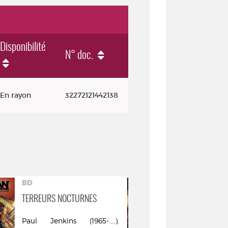
Disponibilité
N° doc.
En rayon
32272121442138
BD
BD
TERREURS NOCTURNES
AVENGERS : 
Paul Jenkins (1965-....).
Brian Mic