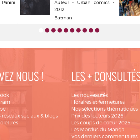
- Panini
Auteur - Urban comics -
2012
Batman
VEZ NOUS !
LES + CONSULTÉ
book
Les nouveautés
gram
Horaires et fermetures
be
Nos sélections thématiques
 réseaux sociaux & blogs
Prix des lecteurs 2026
folettres
Les coups de coeur 2025
Les Mordus du Manga
Vos derniers commentaires