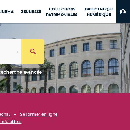
COLLECTIONS
BIBLIOTHÈQUE
CINÉMA
JEUNESSE
PATRIMONIALES
NUMÉRIQUE
Recherche avancée
achat
Se former en ligne
infolettres