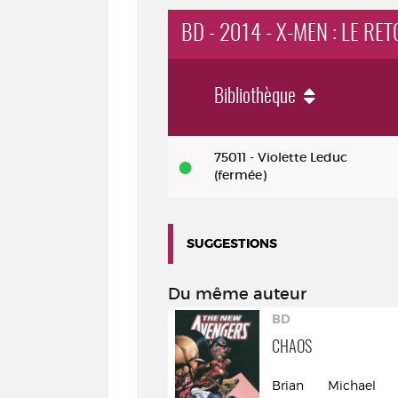
BD - 2014 - X-MEN : LE RE
Bibliothèque
BD
75011 - Violette Leduc
-
(fermée)
2014
-
SUGGESTIONS
X-
Men
Du même auteur
:
D
BD
le
F : ADIEU ET BIENVENUE !
CHAOS
retour
att Fraction (1975-....).
Brian Michael 
du