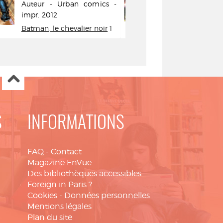
Auteur - Urban comics -
(1967-....).
impr. 2012
comics - DL 
Batman, le chevalier noir
1
S
INFORMATIONS
FAQ
-
Contact
Magazine EnVue
Des bibliothèques accessibles
Foreign in Paris ?
Cookies
-
Données personnelles
Mentions légales
Plan du site