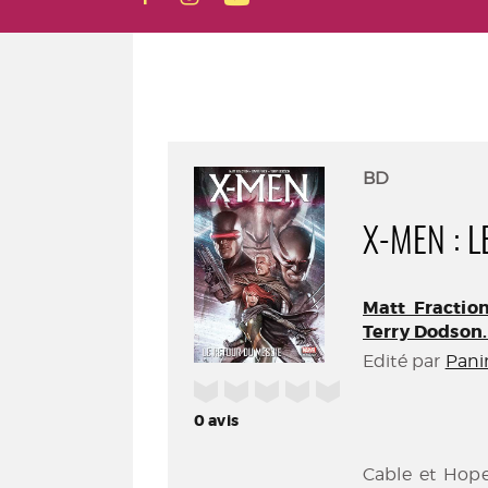
BD
X-MEN : 
Matt Fraction 
Terry Dodson
Edité par
Pani
/5
0
avis
Cable et Hope