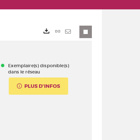
Lien
Exports
permanent
Envoyer
(Nouvelle
par
fenêtre)
mail
Exemplaire(s) disponible(s)
dans le réseau
PLUS D'INFOS