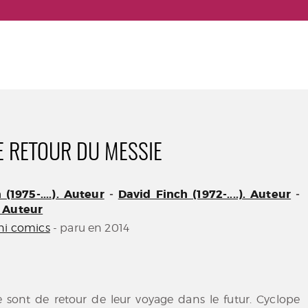
LE RETOUR DU MESSIE
(1975-....). Auteur
-
David Finch (1972-....). Auteur
-
. Auteur
ni comics
- paru en 2014
 sont de retour de leur voyage dans le futur. Cyclope