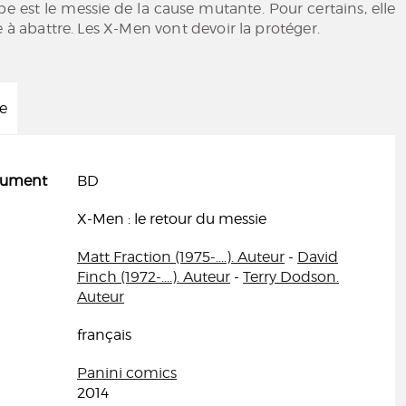
 est le messie de la cause mutante. Pour certains, elle
e à abattre. Les X-Men vont devoir la protéger.
ée
cument
BD
X-Men : le retour du messie
Matt Fraction (1975-....). Auteur
-
David
Finch (1972-....). Auteur
-
Terry Dodson.
Auteur
français
Panini comics
2014