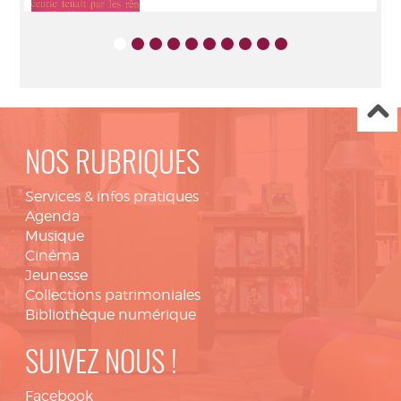
NOS RUBRIQUES
Services & infos pratiques
Agenda
Musique
Cinéma
Jeunesse
Collections patrimoniales
Bibliothèque numérique
SUIVEZ NOUS !
Facebook