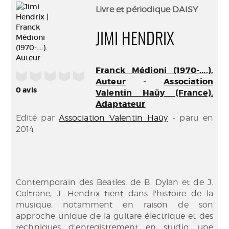
(Nouve
par
Livre et périodique DAISY
fenêtr
mail
JIMI HENDRIX
Franck Médioni (1970-....).
/5
Auteur
-
Association
0
avis
Valentin Haüy (France).
Adaptateur
Edité par
Association Valentin Haüy
- paru en
2014
Contemporain des Beatles, de B. Dylan et de J.
Coltrane, J. Hendrix tient dans l'histoire de la
musique, notamment en raison de son
approche unique de la guitare électrique et des
techniques d'enregistrement en studio, une