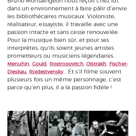
Bruno Monsaingeon nous reçoit chez lui,
dans un environnement à faire pâlir d’envie
les bibliothécaires musicaux. Violoniste,
réalisateur, essayiste, il travaille avec une
passion intacte et sans cesse renouvelée.
Pour la musique bien sûr, et pour ses
interprètes, qu’ils soient jeunes artistes
prometteurs ou musiciens légendaires :
,
,
,
,
Menuhin
Gould
Rostropovitch
Oïstrakh
Fischer-
,
… Et s’il filme souvent
Dieskau
Rojdestvensky
plusieurs fois un même personnage, c’est
parce qu’en plus, il a la passion fidèle !