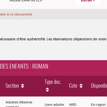
Adobe DRM ou LCP
Extrait
céder à ce document.
nécessaire d'être authentifié. Les réservations dépendent de votre
N DES ENFANTS : ROMAN
Type doc.
Section
Cote
Disponibi
nts : roman
Adultes Réserve
Livre adulte
ARD
En rayon