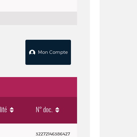
Mon Compte
lité
N° doc.
32272146386427