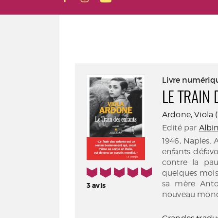
Livre numériq
LE TRAIN
Ardone, Viola (1
Edité par
Albin
1946, Naples.
enfants défavo
contre la pau
5/5
quelques mois 
sa mère Anton
3
avis
nouveau monde.