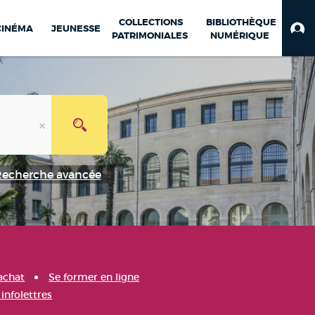
COLLECTIONS
BIBLIOTHÈQUE
CINÉMA
JEUNESSE
PATRIMONIALES
NUMÉRIQUE
Recherche avancée
achat
Se former en ligne
infolettres