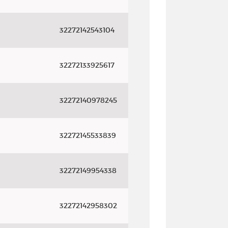
32272142543104
32272133925617
32272140978245
32272145533839
32272149954338
32272142958302