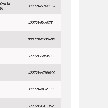
évu le
32272145760952
26
32272145346711
32272150237433
32272133851516
32272144799902
32272148849133
32272141301942