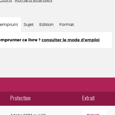
ctions
;
Romans étrangers
d'emprunt
Sujet
Edition
Format
prunter ce livre ?
consulter le mode d'emploi
Protection
Extrait