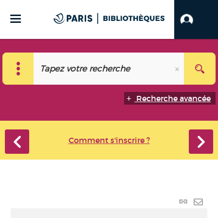
Recherche avancée
Comment s'inscrire ?
Lien p
Envo