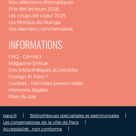
Nos sélections thématiques
Prix des lecteurs 2026
Les coups de coeur 2025
Les Mordus du Manga
Vos derniers commentaires
INFORMATIONS
FAQ
-
Contact
Magazine EnVue
Des bibliothèques accessibles
Foreign in Paris ?
Cookies
-
Données personnelles
Mentions légales
Plan du site
|
|
paris.fr
Bibliothèques spécialisées et patrimoniales
|
Les conservatoires de la ville de Paris
|
Accessibilité : non conforme