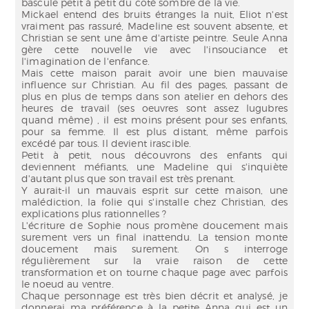
bascule petit à petit du coté sombre de la vie.
Mickael entend des bruits étranges la nuit, Eliot n'est
vraiment pas rassuré, Madeline est souvent absente, et
Christian se sent une âme d'artiste peintre. Seule Anna
gère cette nouvelle vie avec l'insouciance et
l'imagination de l'enfance.
Mais cette maison parait avoir une bien mauvaise
influence sur Christian. Au fil des pages, passant de
plus en plus de temps dans son atelier en dehors des
heures de travail (ses oeuvres sont assez lugubres
quand même) , il est moins présent pour ses enfants,
pour sa femme. Il est plus distant, même parfois
excédé par tous. Il devient irascible.
Petit à petit, nous découvrons des enfants qui
deviennent méfiants, une Madeline qui s'inquiète
d'autant plus que son travail est très prenant.
Y aurait-il un mauvais esprit sur cette maison, une
malédiction, la folie qui s'installe chez Christian, des
explications plus rationnelles ?
L'écriture de Sophie nous promène doucement mais
surement vers un final inattendu. La tension monte
doucement mais surement. On s interroge
régulièrement sur la vraie raison de cette
transformation et on tourne chaque page avec parfois
le noeud au ventre.
Chaque personnage est très bien décrit et analysé, je
donnerai ma préférence à la petite Anna qui est un