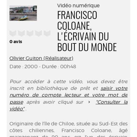
(Nouve
par
Vidéo numérique
fenêtr
mail
FRANCISCO
COLOANE,
/5
L'ÉCRIVAIN DU
0
avis
BOUT DU MONDE
Olivier Guiton (Réalisateur)
Date : 2000 - Durée : 00h48
Pour accéder à cette vidéo, vous devez être
inscrit en bibliothèque de prêt et
saisir votre
numéro de compte lecteur et votre mot de
passe
après avoir cliqué sur
"Consulter la
vidéo"
.
Originaire de l’île de Chiloe, située au Sud-Est des
côtes chiliennes, Francisco Coloane, âgé