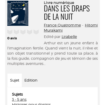
(Nouve
Livre numérique
par
fenêtr
DANS LES DRAPS
mail
DE LA NUIT
France Quatromme
-
Hitomi
Murakami
/5
Edité par
Lirabelle
0
avis
Arthur est un jeune enfant à
l’imagination fertile. Quand vient la nuit, il rêve et
son objet transitionnel y prend toute sa place, à
la fois guide, compagnon de jeu et témoin de ses
multiples aventures…
Sujet
Edition
Sujets
3 - 5 ans
Histoires pour dormir