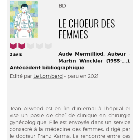
(Nouve
par
BD
fenêtr
mail
LE CHOEUR DES
FEMMES
2/5
Aude Mermilliod. Auteur
-
2
avis
Martin Winckler (1955-....).
Antécédent bibliographique
Edité par
Le Lombard
- paru en 2021
Jean Atwood est en fin d'internat à l'hôpital et
vise un poste de chef de clinique en chirurgie
gynécologique. Elle est envoyée dans un service
consacré à la médecine des femmes, dirigé par
le docteur Franz Karma. La rencontre entre ces