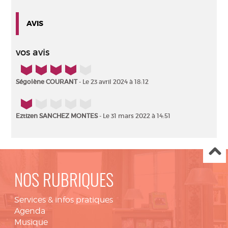
Films - 2018
Sous-titrage Sourds et
AVIS
malentendants
vos avis
4/5
Ségolène COURANT
- Le 23 avril 2024 à 18:12
1/5
Eztizen SANCHEZ MONTES
- Le 31 mars 2022 à 14:51
NOS RUBRIQUES
Services & infos pratiques
Agenda
Musique