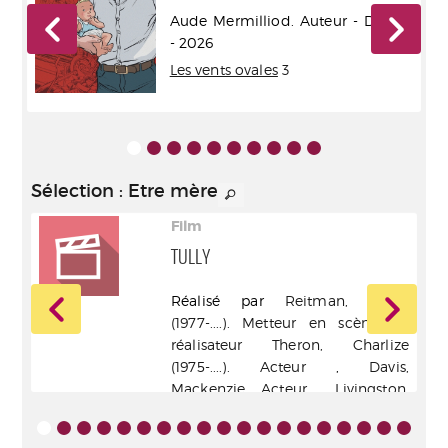
r -
Aude Mermilliod. Auteur - Dupuis
- 2026
Les vents ovales
3
Sélection
: Etre mère
Film
TULLY
.
Réalisé par
Reitman, Jason
rd -
(1977-....). Metteur en scène ou
réalisateur
Theron, Charlize
(1975-....). Acteur
,
Davis,
Mackenzie. Acteur
,
Livingston,
Ron. Acteur
,
Duplass, Mark
(1976-....). Acteur
- Warner / Mars